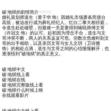
破·地狱的剧情简介 · · · · · ·
婚礼策划师道生（黄子华 饰）因婚礼市场萧条而债台
高筑，被迫改行成为葬礼经纪人。红白二事大相径庭，
令道生处处碰壁，但最难一关是要得到喃呒师傅文哥
（许冠文 饰）的认可。起初因为理念不合，道生与文
哥冲突不断，两人的关系岌岌可危。但数次危难时刻文
哥的出手相助，以及亲历文哥与女儿文玥（卫诗雅
饰）的相处点滴，道生与文哥之间的心结慢慢解开，也
逐渐悟到“破地狱”的真正意义。
破·地狱中文
破·地狱线上看
破·地狱在线
破·地狱完整版线上看
破·地狱什么时候上映
在线观看影片
破·地狱中文线上看